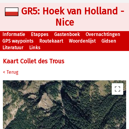
GR5: Hoek van Holland -
Nice
Informatie
Etappes
Gastenboek
Overnachtingen
GPS waypoints
Routekaart
Woordenlijst
Gidsen
Literatuur
Links
Kaart Collet des Trous
< Terug