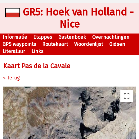
GR5: Hoek van Holland -
Nice
Informatie
Etappes
Gastenboek
Overnachtingen
GPS waypoints
Routekaart
Woordenlijst
Gidsen
Literatuur
Links
Kaart Pas de la Cavale
< Terug