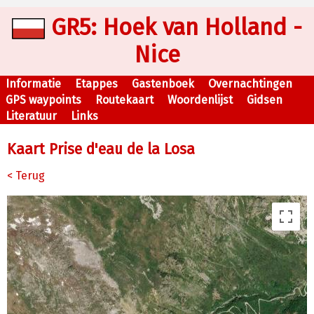
GR5: Hoek van Holland -
Nice
Informatie
Etappes
Gastenboek
Overnachtingen
GPS waypoints
Routekaart
Woordenlijst
Gidsen
Literatuur
Links
Kaart Prise d'eau de la Losa
< Terug