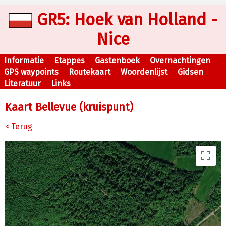
GR5: Hoek van Holland -
Nice
Informatie
Etappes
Gastenboek
Overnachtingen
GPS waypoints
Routekaart
Woordenlijst
Gidsen
Literatuur
Links
Kaart Bellevue (kruispunt)
< Terug