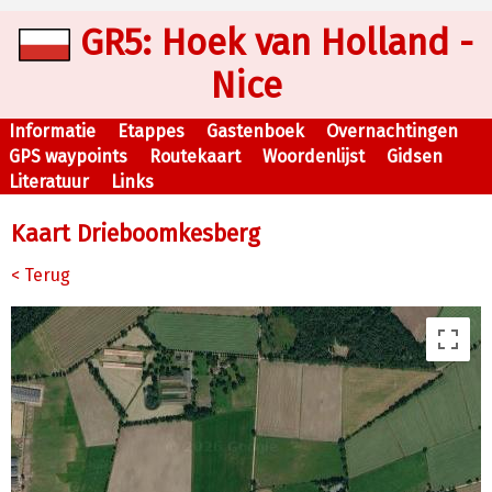
GR5: Hoek van Holland -
Nice
Informatie
Etappes
Gastenboek
Overnachtingen
GPS waypoints
Routekaart
Woordenlijst
Gidsen
Literatuur
Links
Kaart Drieboomkesberg
< Terug