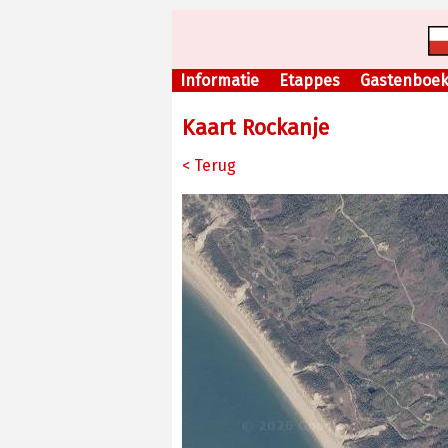
Informatie
Etappes
Gastenboe
Kaart Rockanje
< Terug